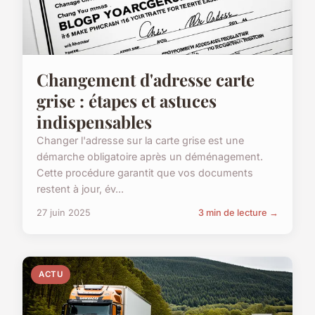
Changement d'adresse carte
grise : étapes et astuces
indispensables
Changer l'adresse sur la carte grise est une
démarche obligatoire après un déménagement.
Cette procédure garantit que vos documents
restent à jour, év...
27 juin 2025
3 min de lecture →
ACTU