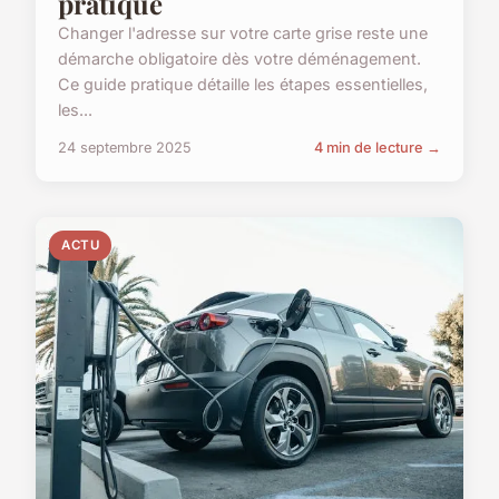
pratique
Changer l'adresse sur votre carte grise reste une
démarche obligatoire dès votre déménagement.
Ce guide pratique détaille les étapes essentielles,
les...
24 septembre 2025
4 min de lecture →
ACTU