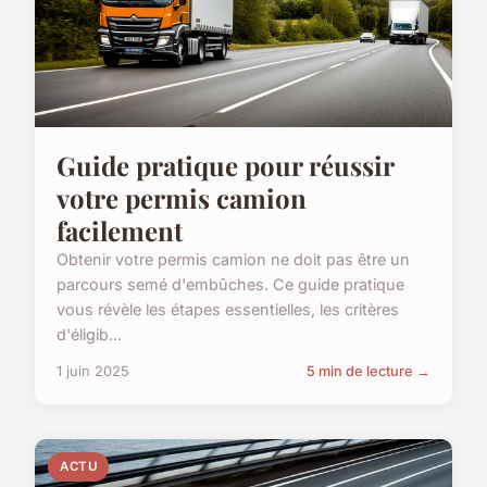
Guide pratique pour réussir
votre permis camion
facilement
Obtenir votre permis camion ne doit pas être un
parcours semé d'embûches. Ce guide pratique
vous révèle les étapes essentielles, les critères
d'éligib...
1 juin 2025
5 min de lecture →
ACTU